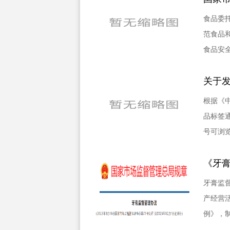
食品委托
范食品
食品安
关于发
根据《
品标签通
号可浏
《牙
牙膏监督
产经营
例》，