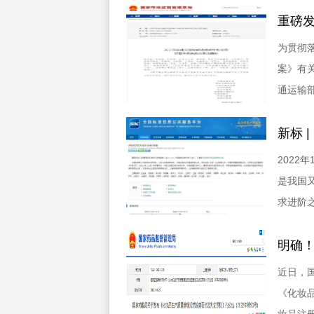
重磅发
为贯彻
案》有
通运输
新标 |
2022
是我国
求进阶之
明确！
近日，
《化妆