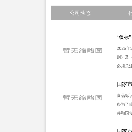
公司动态
“双标
2025
则》及
必须关注
国家市
食品标识
条为了
共和国
国家市