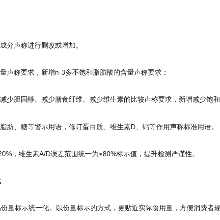
成分声称进行删改或增加。
量声称要求，新增n-3多不饱和脂肪酸的含量声称要求；
减少胆固醇、减少膳食纤维、减少维生素的比较声称要求，新增减少饱和
脂肪、糖等警示用语，修订蛋白质、维生素D、钙等作用声称标准用语。
20%，维生素A/D误差范围统一为≥80%标示值，提升检测严谨性。
化
品份量标示统一化。以份量标示的方式，更贴近实际食用量，方便消费者