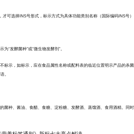
，才可选择INS号形式，标示方式为具体功能类别名称（国际编码INS号）
为“发酵菌种”或“微生物发酵剂”。
不标示，如标示，应在食品属性名称或配料表的临近位置明示产品的杀菌工艺
词语。
的菌种、酱油、食醋、食糖、淀粉糖、发酵酒、蒸馏酒、食用酒精。同时
包装食品营养标签通则》新标七大亮点解读