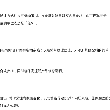
称
描述方式列入可选择范围。只要满足能量对应含量要求，即可声称无卡、
的单位依然是千焦/kJ。
签的情形新增粮食籽类和谷物杂粮等仅经简单物理处理、未添加其他配料的的
合规负担，同时确保高流通产品信息透明。
）
，因此计算时需注意数值变化，以防算错导致投诉等问题风险。删除胆固醇
、斜线方式表达。