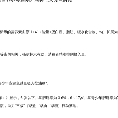
）将强制标示的营养素由原“1+4”（能量+蛋白质、脂肪、碳水化合物、钠）扩展为
等密切相关，强制标示有助于消费者精准控制摄入量。
青少年应避免过量摄入盐油糖”。
年）》显示，6 岁以下儿童肥胖率为 3.6%，6～17岁儿童青少年肥胖率
惯，助力“三减”（减盐、减油、减糖）行动落地。